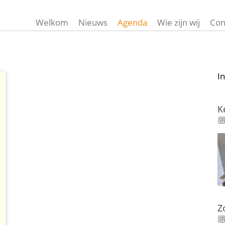
Welkom
Nieuws
Agenda
Wie zijn wij
Con
I
K
Z