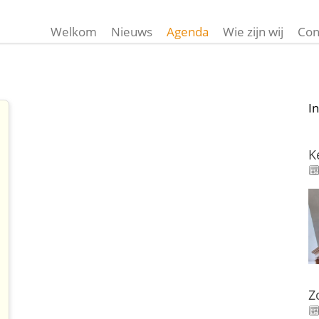
Welkom
Nieuws
Agenda
Wie zijn wij
Con
I
K
Z