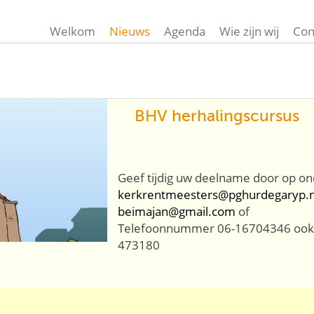
Welkom
Nieuws
Agenda
Wie zijn wij
Con
BHV herhalingscursus
Geef tijdig uw deelname door op on
kerkrentmeesters@pghurdegaryp.n
beimajan@gmail.com
of
Telefoonnummer 06-16704346 ook 
473180