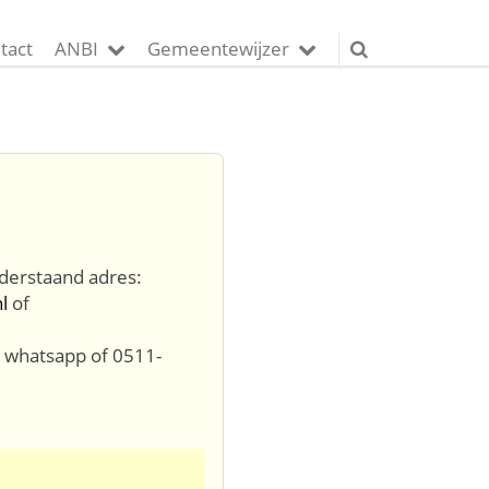
tact
ANBI
Gemeentewijzer
derstaand adres:
l
of
whatsapp of 0511-