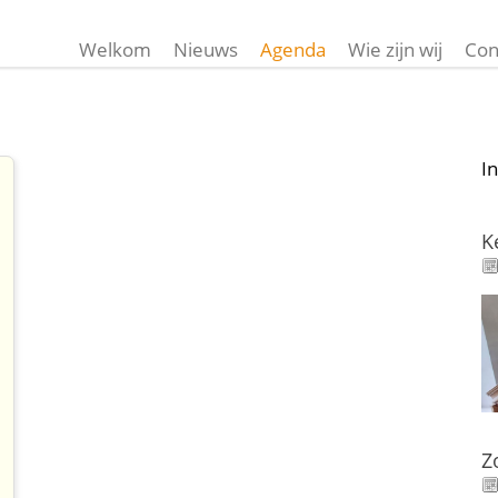
Welkom
Nieuws
Agenda
Wie zijn wij
Con
I
K
Z