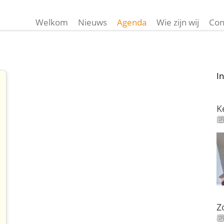
Welkom
Nieuws
Agenda
Wie zijn wij
Con
I
K
Z