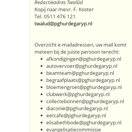
Redactieadres Twalûd
Kopij naar mevr. F. Koster
Tel. 0511 476 121
twalud@pghurdegaryp.nl
Overzicht e-mailadressen, uw mail komt
meteen bij de juiste persoon terecht:
afkondigingen@pghurdegaryp.nl
autovervoer@pghurdegaryp.nl
beamteam@pghurdegaryp.nl
begraafplaats@pghurdegaryp.nl
bloemengroet@pghurdegaryp.nl
clubwerk@pghurdegaryp.nl
collectebonnen@pghurdegaryp.nl
diaconie@pghurdegaryp.nl
eetcafe@pghurdegaryp.nl
elisabethbode@pghurdegaryp.nl
evangelisatiecommissie