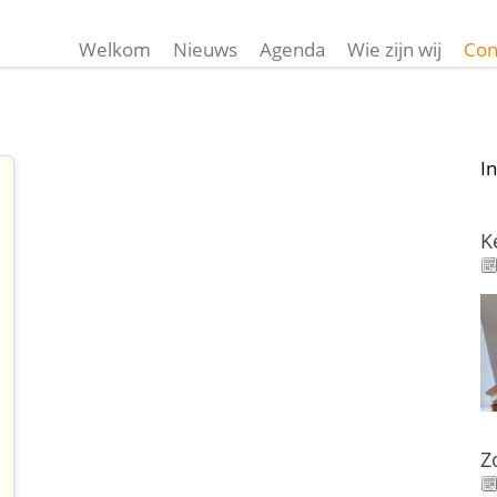
Welkom
Nieuws
Agenda
Wie zijn wij
Con
I
K
Z