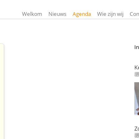
Welkom
Nieuws
Agenda
Wie zijn wij
Con
I
K
Z