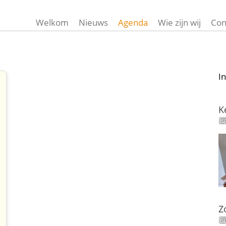
Welkom
Nieuws
Agenda
Wie zijn wij
Con
I
K
Z