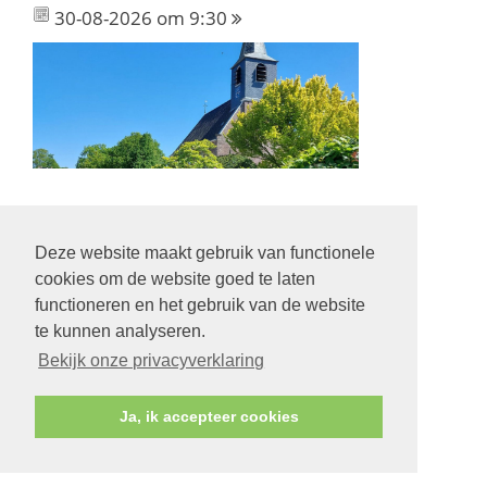
30-08-2026 om 9:30
Deze website maakt gebruik van functionele
Volg ons op:
cookies om de website goed te laten
functioneren en het gebruik van de website
te kunnen analyseren.
Bekijk onze privacyverklaring
© Protestantse Gemeente Hurdegaryp
Ja, ik accepteer cookies
Contact
Veilige kerk
Privacy