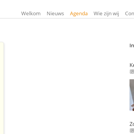
Welkom
Nieuws
Agenda
Wie zijn wij
Con
I
K
Z