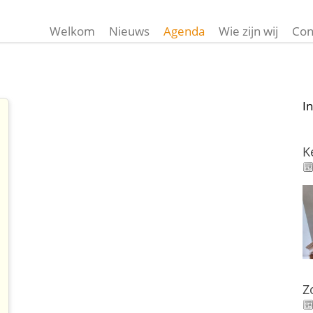
Welkom
Nieuws
Agenda
Wie zijn wij
Con
I
K
Z