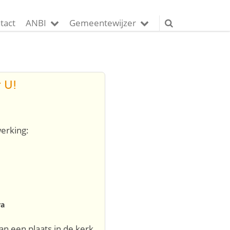
tact
ANBI
Gemeentewijzer
 U!
erking:
ra
n een plaats in de kerk