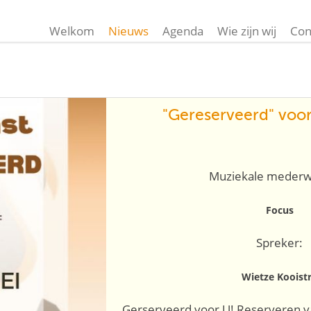
Welkom
Nieuws
Agenda
Wie zijn wij
Con
"Gereserveerd" voor
Muziekale mederw
Focus
Spreker:
Wietze Kooist
Gerserveerd voor U! Reserveren va