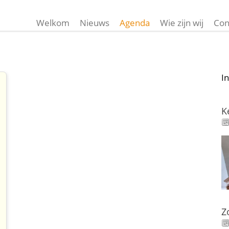
Welkom
Nieuws
Agenda
Wie zijn wij
Con
I
K
Z