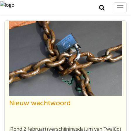
Togg
navi
Nieuw wachtwoord
Rond 2 februari (verschijningsdatum van Twalûd)