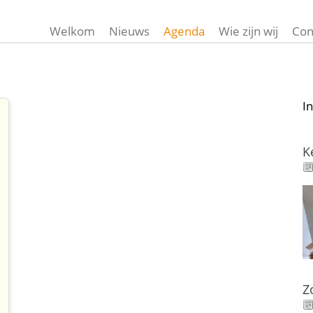
Welkom
Nieuws
Agenda
Wie zijn wij
Con
I
K
Z