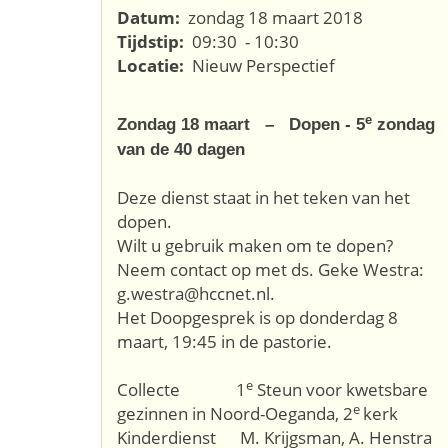
Datum:
zondag 18 maart 2018
Tijdstip:
09:30 - 10:30
Locatie:
Nieuw Perspectief
e
Zondag 18 maart – Dopen - 5
zondag
van de 40 dagen
Deze dienst staat in het teken van het
dopen.
Wilt u gebruik maken om te dopen?
Neem contact op met ds. Geke Westra:
g.westra@hccnet.nl.
Het Doopgesprek is op donderdag 8
maart, 19:45 in de pastorie.
e
Collecte 1
Steun voor kwetsbare
e
gezinnen in Noord-Oeganda, 2
kerk
Kinderdienst M. Krijgsman, A. Henstra