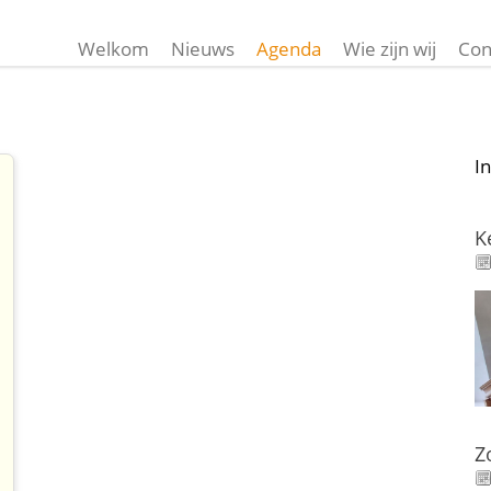
Welkom
Nieuws
Agenda
Wie zijn wij
Con
I
K
Z