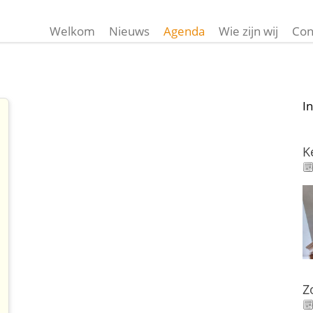
Welkom
Nieuws
Agenda
Wie zijn wij
Con
I
K
Z